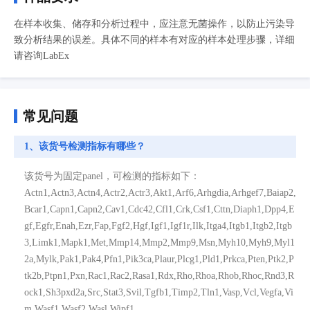
在样本收集、储存和分析过程中，应注意无菌操作，以防止污染导
致分析结果的误差。具体不同的样本有对应的样本处理步骤，详细
请咨询LabEx
常见问题
1、该货号检测指标有哪些？
该货号为固定panel，可检测的指标如下：
Actn1,Actn3,Actn4,Actr2,Actr3,Akt1,Arf6,Arhgdia,Arhgef7,Baiap2,
Bcar1,Capn1,Capn2,Cav1,Cdc42,Cfl1,Crk,Csf1,Cttn,Diaph1,Dpp4,E
gf,Egfr,Enah,Ezr,Fap,Fgf2,Hgf,Igf1,Igf1r,Ilk,Itga4,Itgb1,Itgb2,Itgb
3,Limk1,Mapk1,Met,Mmp14,Mmp2,Mmp9,Msn,Myh10,Myh9,Myl1
2a,Mylk,Pak1,Pak4,Pfn1,Pik3ca,Plaur,Plcg1,Pld1,Prkca,Pten,Ptk2,P
tk2b,Ptpn1,Pxn,Rac1,Rac2,Rasa1,Rdx,Rho,Rhoa,Rhob,Rhoc,Rnd3,R
ock1,Sh3pxd2a,Src,Stat3,Svil,Tgfb1,Timp2,Tln1,Vasp,Vcl,Vegfa,Vi
m,Wasf1,Wasf2,Wasl,Wipf1