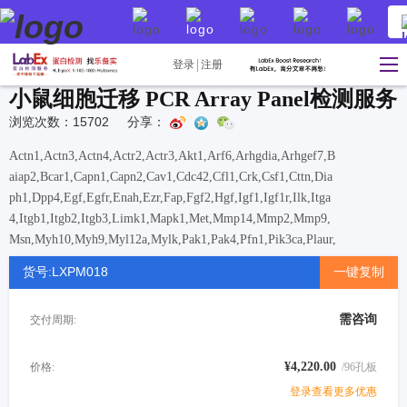
登录
注册
小鼠细胞迁移 PCR Array Panel检测服务
浏览次数：15702
分享：
Actn1,Actn3,Actn4,Actr2,Actr3,Akt1,Arf6,Arhgdia,Arhgef7,B
aiap2,Bcar1,Capn1,Capn2,Cav1,Cdc42,Cfl1,Crk,Csf1,Cttn,Dia
ph1,Dpp4,Egf,Egfr,Enah,Ezr,Fap,Fgf2,Hgf,Igf1,Igf1r,Ilk,Itga
4,Itgb1,Itgb2,Itgb3,Limk1,Mapk1,Met,Mmp14,Mmp2,Mmp9,
Msn,Myh10,Myh9,Myl12a,Mylk,Pak1,Pak4,Pfn1,Pik3ca,Plaur,
Plcg1,Pld1,Prkca,Pten,Ptk2,Ptk2b,Ptpn1,Pxn,Rac1,Rac2,Rasa1
货号:LXPM018
一键复制
,Rdx,Rho,Rhoa,Rhob,Rhoc,Rnd3,Rock1,Sh3pxd2a,Src,Stat3,S
vil,Tgfb1,Timp2,Tln1,Vasp,Vcl,Vegfa,Vim,Wasf1,Wasf2,Wasl,
需咨询
交付周期:
Wipf1
¥4,220.00
价格:
/96孔板
登录查看更多优惠