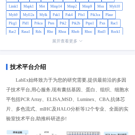
Limk1
Mapk1
Met
Mmp14
Mmp2
Mmp9
Msn
Myh10
Myh9
Myl12a
Mylk
Pak1
Pak4
Pfn1
Pik3ca
Plaur
Plcg1
Pld1
Prkca
Pten
Ptk2
Ptk2b
Ptpn1
Pxn
Rac1
Rac2
Rasa1
Rdx
Rho
Rhoa
Rhob
Rhoc
Rnd3
Rock1
Sh3pxd2a
Src
Stat3
Svil
Tgfb1
Timp2
Tln1
Vasp
Vcl
展开查看更多
Vegfa
Vim
Wasf1
Wasf2
Wasl
Wipf1
技术平台介绍
LabEx始终致力于为您的研究需要,提供最前沿的多因
子技术平台,用心服务,现有囊括基因、蛋白、组织、细胞水
平包括PCR Array、ELISA,MSD、Luminex、CBA,抗体芯
片、多色流式、mIHC及HALO分析等12个专业、全面的实
验室技术平台,助推科研进步!