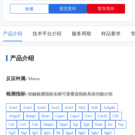
提交意向
暂存意向
收藏
产品介绍
技术平台介绍
服务周期
样品要求
产品介绍
反应种属:
Mouse
检测指标:
轻触检测指标名称可查看该指标具体功能介绍
Actn1
Actn3
Actn4
Actr2
Actr3
Akt1
Arf6
Arhgdia
Arhgef7
Baiap2
Bcar1
Capn1
Capn2
Cav1
Cdc42
Cfl1
Crk
Csf1
Cttn
Diaph1
Dpp4
Egf
Egfr
Enah
Ezr
Fap
Fgf2
Hgf
Igf1
Igf1r
Ilk
Itga4
Itgb1
Itgb2
Itgb3