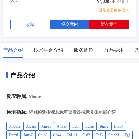
¥4,220.00
价格:
/96孔板
登录查看更多优惠
提交意向
暂存意向
收藏
产品介绍
技术平台介绍
服务周期
样品要求
产品介绍
反应种属:
Mouse
检测指标:
轻触检测指标名称可查看该指标具体功能介绍
Abcb1a
Alcam
Anpep
Anxa5
Bdnf
Bglap
Bmp2
Bmp4
Bmp6
Bmp7
Casp3
Cd44
Col1a1
Csf2
Csf3
Ctnnb1
Egf