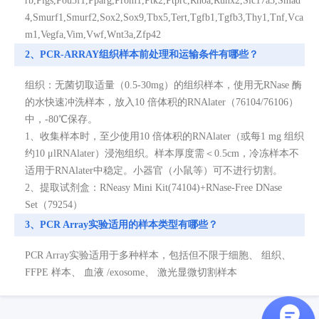
rb,Pigs,Pou5f1,Pparg,Prom1,Ptk2,Ptprc,Rhoa,Runx2,Slc17a5,Smad
4,Smurf1,Smurf2,Sox2,Sox9,Tbx5,Tert,Tgfb1,Tgfb3,Thy1,Tnf,Vca
m1,Vegfa,Vim,Vwf,Wnt3a,Zfp42
2、PCR-ARRAY组织样本前处理和运输条件有哪些？
组织：无菌切取适量（0.5-30mg）的组织样本，使用无RNase 酶
的水快速冲洗样本，放入10 倍体积的RNAlater（76104/76106）
中，-80℃保存。
1、收集样本时，至少使用10 倍体积的RNAlater（或每1 mg 组织
约10 μlRNAlater）浸泡组织。样本厚度需＜0.5cm，冷冻样本不
适用于RNAlater中稳定。小器官（小鼠等）可不进行切割。
2、提取试剂盒：RNeasy Mini Kit(74104)+RNase-Free DNase
Set（79254）
3、PCR Array实验适用的样本类型有哪些？
PCR Array实验适用于多种样本，包括但不限于细胞、 组织、
FFPE 样本、 血液 /exosome、 激光显微切割样本