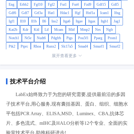
Eng
Erbb2
Fgf10
Fgf2
Fut1
Fut4
Fzd9
Gdf15
Gdf5
Gdf6
Gdf7
Gtf3a
Hat1
Hdac1
Hgf
Hnf1a
Icam1
Ifng
Igf1
Il10
Il1b
Il6
Ins2
Itga6
Itgav
Itgax
Itgb1
Jag1
Kat2b
Kdr
Kitl
Lif
Mcam
Mitf
Mmp2
Nes
Ngfr
Notch1
Nt5e
Nudt6
Pdgfrb
Pigs
Pou5f1
Pparg
Prom1
Ptk2
Ptprc
Rhoa
Runx2
Slc17a5
Smad4
Smurf1
Smurf2
Sox2
Sox9
Tbx5
Tert
Tgfb1
Tgfb3
Thy1
Tnf
Vcam1
展开查看更多
Vegfa
Vim
Vwf
Wnt3a
Zfp42
技术平台介绍
LabEx始终致力于为您的研究需要,提供最前沿的多因
子技术平台,用心服务,现有囊括基因、蛋白、组织、细胞水
平包括PCR Array、ELISA,MSD、Luminex、CBA,抗体芯
片、多色流式、mIHC及HALO分析等12个专业、全面的实
验室技术平台,助推科研进步!