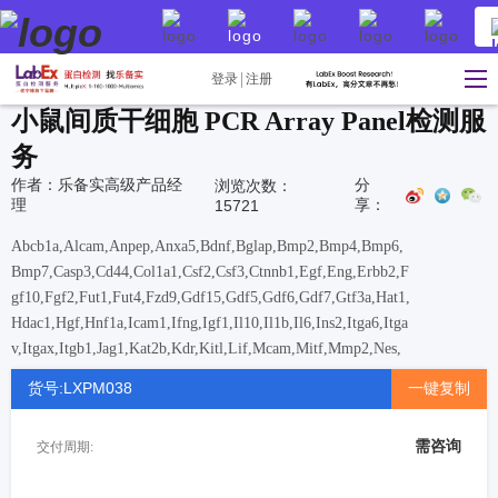
登录
注册
小鼠间质干细胞 PCR Array Panel检测服
务
作者：乐备实高级产品经
分
浏览次数：
理
享：
15721
Abcb1a,Alcam,Anpep,Anxa5,Bdnf,Bglap,Bmp2,Bmp4,Bmp6,
Bmp7,Casp3,Cd44,Col1a1,Csf2,Csf3,Ctnnb1,Egf,Eng,Erbb2,F
gf10,Fgf2,Fut1,Fut4,Fzd9,Gdf15,Gdf5,Gdf6,Gdf7,Gtf3a,Hat1,
Hdac1,Hgf,Hnf1a,Icam1,Ifng,Igf1,Il10,Il1b,Il6,Ins2,Itga6,Itga
v,Itgax,Itgb1,Jag1,Kat2b,Kdr,Kitl,Lif,Mcam,Mitf,Mmp2,Nes,
Ngfr,Notch1,Nt5e,Nudt6,Pdgfrb,Pigs,Pou5f1,Pparg,Prom1,Ptk
货号:LXPM038
一键复制
2,Ptprc,Rhoa,Runx2,Slc17a5,Smad4,Smurf1,Smurf2,Sox2,Sox
9,Tbx5,Tert,Tgfb1,Tgfb3,Thy1,Tnf,Vcam1,Vegfa,Vim,Vwf,W
需咨询
交付周期:
nt3a,Zfp42