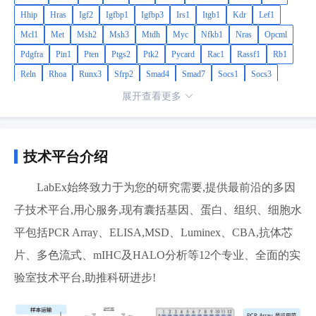
Hhip
Hras
Igf2
Igfbp1
Igfbp3
Irs1
Itgb1
Kdr
Lef1
Mcl1
Met
Msh2
Msh3
Mtdh
Myc
Nfkb1
Nras
Opcml
Pdgfra
Pin1
Pten
Ptgs2
Ptk2
Pycard
Rac1
Rassf1
Rb1
Reln
Rhoa
Runx3
Sfrp2
Smad4
Smad7
Socs1
Socs3
Stat3
Tcf4
Tert
Tgfa
Tgfb1
Tgfbr2
Tlr4
Tnfrsf10b
展开查看更多
Tnfsf10
Trp53
Vegfa
Wt1
Xiap
Yap1
技术平台介绍
LabEx始终致力于为您的研究需要,提供最前沿的多因
子技术平台,用心服务,现有囊括基因、蛋白、组织、细胞水
平包括PCR Array、ELISA,MSD、Luminex、CBA,抗体芯
片、多色流式、mIHC及HALO分析等12个专业、全面的实
验室技术平台,助推科研进步!