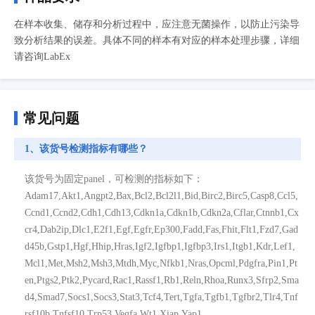
在样本收集、储存和分析过程中，应注意无菌操作，以防止污染导
致分析结果的误差。具体不同的样本有对应的样本处理步骤，详细
请咨询LabEx
常见问题
1、该货号检测指标有哪些？
该货号为固定panel，可检测的指标如下：
Adam17,Akt1,Angpt2,Bax,Bcl2,Bcl2l1,Bid,Birc2,Birc5,Casp8,Ccl5,
Ccnd1,Ccnd2,Cdh1,Cdh13,Cdkn1a,Cdkn1b,Cdkn2a,Cflar,Ctnnb1,Cx
cr4,Dab2ip,Dlc1,E2f1,Egf,Egfr,Ep300,Fadd,Fas,Fhit,Flt1,Fzd7,Gad
d45b,Gstp1,Hgf,Hhip,Hras,Igf2,Igfbp1,Igfbp3,Irs1,Itgb1,Kdr,Lef1,
Mcl1,Met,Msh2,Msh3,Mtdh,Myc,Nfkb1,Nras,Opcml,Pdgfra,Pin1,Pt
en,Ptgs2,Ptk2,Pycard,Rac1,Rassf1,Rb1,Reln,Rhoa,Runx3,Sfrp2,Sma
d4,Smad7,Socs1,Socs3,Stat3,Tcf4,Tert,Tgfa,Tgfb1,Tgfbr2,Tlr4,Tnf
rsf10b,Tnfsf10,Trp53,Vegfa,Wt1,Xiap,Yap1