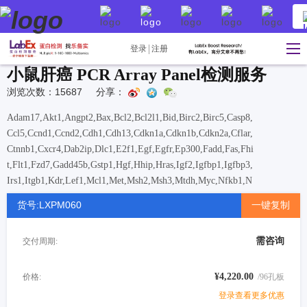
登录
注册
小鼠肝癌 PCR Array Panel检测服务
浏览次数：15687
分享：
Adam17,Akt1,Angpt2,Bax,Bcl2,Bcl2l1,Bid,Birc2,Birc5,Casp8,
Ccl5,Ccnd1,Ccnd2,Cdh1,Cdh13,Cdkn1a,Cdkn1b,Cdkn2a,Cflar,
Ctnnb1,Cxcr4,Dab2ip,Dlc1,E2f1,Egf,Egfr,Ep300,Fadd,Fas,Fhi
t,Flt1,Fzd7,Gadd45b,Gstp1,Hgf,Hhip,Hras,Igf2,Igfbp1,Igfbp3,
Irs1,Itgb1,Kdr,Lef1,Mcl1,Met,Msh2,Msh3,Mtdh,Myc,Nfkb1,N
ras,Opcml,Pdgfra,Pin1,Pten,Ptgs2,Ptk2,Pycard,Rac1,Rassf1,Rb
货号:LXPM060
一键复制
1,Reln,Rhoa,Runx3,Sfrp2,Smad4,Smad7,Socs1,Socs3,Stat3,Tc
f4,Tert,Tgfa,Tgfb1,Tgfbr2,Tlr4,Tnfrsf10b,Tnfsf10,Trp53,Veg
需咨询
交付周期:
fa,Wt1,Xiap,Yap1
¥4,220.00
价格:
/96孔板
登录查看更多优惠