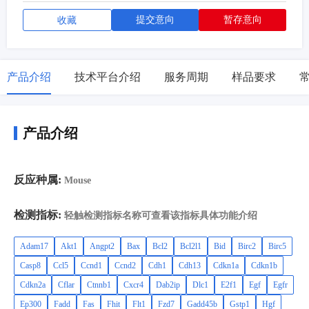
提交意向
暂存意向
收藏
产品介绍
技术平台介绍
服务周期
样品要求
产品介绍
反应种属:
Mouse
检测指标:
轻触检测指标名称可查看该指标具体功能介绍
Adam17
Akt1
Angpt2
Bax
Bcl2
Bcl2l1
Bid
Birc2
Birc5
Casp8
Ccl5
Ccnd1
Ccnd2
Cdh1
Cdh13
Cdkn1a
Cdkn1b
Cdkn2a
Cflar
Ctnnb1
Cxcr4
Dab2ip
Dlc1
E2f1
Egf
Egfr
Ep300
Fadd
Fas
Fhit
Flt1
Fzd7
Gadd45b
Gstp1
Hgf