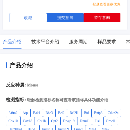
登录查看更多优惠
提交意向
暂存意向
收藏
产品介绍
技术平台介绍
服务周期
样品要求
产品介绍
反应种属:
Mouse
检测指标:
轻触检测指标名称可查看该指标具体功能介绍
Aifm2
Aip
Bak1
Bbc3
Bcl2
Bcl2l1
Bid
Bnip3
Cdkn2a
Cox10
Cox18
Cpt1b
Cpt2
Dnajc19
Dnm1l
Fis1
Grpel1
Hsp90aa1
Hspd1
Immp1l
Immp2l
Lrpprc
Mfn1
Mfn2