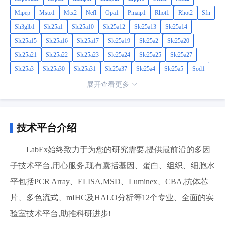
Mipep
Msto1
Mtx2
Nefl
Opa1
Pmaip1
Rhot1
Rhot2
Sfn
Sh3glb1
Slc25a1
Slc25a10
Slc25a12
Slc25a13
Slc25a14
Slc25a15
Slc25a16
Slc25a17
Slc25a19
Slc25a2
Slc25a20
Slc25a21
Slc25a22
Slc25a23
Slc25a24
Slc25a25
Slc25a27
Slc25a3
Slc25a30
Slc25a31
Slc25a37
Slc25a4
Slc25a5
Sod1
Sod2
Stard3
Taz
Timm10
Timm10b
Timm17a
Timm17b
展开查看更多
Timm22
Timm23
Timm44
Timm50
Timm8a1
Timm8b
Timm9
Tomm20
Tomm22
Tomm34
Tomm40
Tomm40l
Tomm70a
Trp53
Tspo
Ucp1
Ucp2
Ucp3
Uxt
技术平台介绍
LabEx始终致力于为您的研究需要,提供最前沿的多因
子技术平台,用心服务,现有囊括基因、蛋白、组织、细胞水
平包括PCR Array、ELISA,MSD、Luminex、CBA,抗体芯
片、多色流式、mIHC及HALO分析等12个专业、全面的实
验室技术平台,助推科研进步!