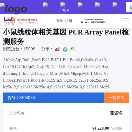
登录
注册
小鼠线粒体相关基因 PCR Array Panel检
测服务
浏览次数：15699
分享：
Aifm2,Aip,Bak1,Bbc3,Bcl2,Bcl2l1,Bid,Bnip3,Cdkn2a,Cox10,
Cox18,Cpt1b,Cpt2,Dnajc19,Dnm1l,Fis1,Grpel1,Hsp90aa1,Hsp
d1,Immp1l,Immp2l,Lrpprc,Mfn1,Mfn2,Mipep,Msto1,Mtx2,Ne
fl,Opa1,Pmaip1,Rhot1,Rhot2,Sfn,Sh3glb1,Slc25a1,Slc25a10,S
lc25a12,Slc25a13,Slc25a14,Slc25a15,Slc25a16,Slc25a17,Slc25
a19,Slc25a2,Slc25a20,Slc25a21,Slc25a22,Slc25a23,Slc25a24,
货号:LXPM064
一键复制
Slc25a25,Slc25a27,Slc25a3,Slc25a30,Slc25a31,Slc25a37,Slc2
5a4,Slc25a5,Sod1,Sod2,Stard3,Taz,Timm10,Timm10b,Timm1
需咨询
交付周期:
7a,Timm17b,Timm22,Timm23,Timm44,Timm50,Timm8a1,T
imm8b,Timm9,Tomm20,Tomm22,Tomm34,Tomm40,Tomm4
0l,Tomm70a,Trp53,Tspo,Ucp1,Ucp2,Ucp3,Uxt
¥4,220.00
价格:
/96孔板