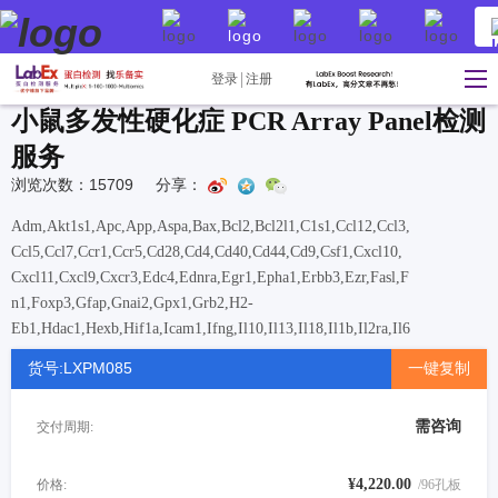
登录
注册
小鼠多发性硬化症 PCR Array Panel检测
服务
浏览次数：15709
分享：
Adm,Akt1s1,Apc,App,Aspa,Bax,Bcl2,Bcl2l1,C1s1,Ccl12,Ccl3,
Ccl5,Ccl7,Ccr1,Ccr5,Cd28,Cd4,Cd40,Cd44,Cd9,Csf1,Cxcl10,
Cxcl11,Cxcl9,Cxcr3,Edc4,Ednra,Egr1,Epha1,Erbb3,Ezr,Fasl,F
n1,Foxp3,Gfap,Gnai2,Gpx1,Grb2,H2-
Eb1,Hdac1,Hexb,Hif1a,Icam1,Ifng,Il10,Il13,Il18,Il1b,Il2ra,Il6
,Il6st,Itgb2,Jak1,Jak2,Jun,Lta,Mag,Mal,Map2k1,Mapk1,Mbp,
货号:LXPM085
一键复制
Mmp9,Myc,Nfkb1,Nr2f1,Ntf3,Phgdh,Plp1,Pmp22,Ptpn11,Raf
1,Rangap1,Sod1,Stat3,Tgfb1,Tgfb2,Tnf,Tnfrsf1a,Tnfrsf1b,To
需咨询
交付周期:
p1,Tubb4a,Vcam1,Vegfa,Ywhah
¥4,220.00
价格:
/96孔板