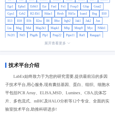
Egr1
Epha1
Erbb3
Ezr
Fasl
Fn1
Foxp3
Gfap
Gnai2
Gpx1
Grb2
H2-Eb1
Hdac1
Hexb
Hif1a
Icam1
Ifng
Il10
Il13
Il18
Il1b
Il2ra
Il6
Il6st
Itgb2
Jak1
Jak2
Jun
Lta
Mag
Mal
Map2k1
Mapk1
Mbp
Mmp9
Myc
Nfkb1
Nr2f1
Ntf3
Phgdh
Plp1
Pmp22
Ptpn11
Raf1
Rangap1
Sod1
Stat3
Tgfb1
Tgfb2
Tnf
Tnfrsf1a
Tnfrsf1b
Top1
展开查看更多
Tubb4a
Vcam1
Vegfa
Ywhah
技术平台介绍
LabEx始终致力于为您的研究需要,提供最前沿的多因
子技术平台,用心服务,现有囊括基因、蛋白、组织、细胞水
平包括PCR Array、ELISA,MSD、Luminex、CBA,抗体芯
片、多色流式、mIHC及HALO分析等12个专业、全面的实
验室技术平台,助推科研进步!