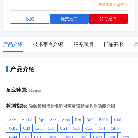
登录查看更多优惠
提交意向
暂存意向
收藏
产品介绍
技术平台介绍
服务周期
样品要求
产品介绍
反应种属:
Mouse
检测指标:
轻触检测指标名称可查看该指标具体功能介绍
Adm
Akt1s1
Apc
App
Aspa
Bax
Bcl2
Bcl2l1
C1s1
Ccl12
Ccl3
Ccl5
Ccl7
Ccr1
Ccr5
Cd28
Cd4
Cd40
Cd44
Cd9
Csf1
Cxcl10
Cxcl11
Cxcl9
Cxcr3
Edc4
Ednra