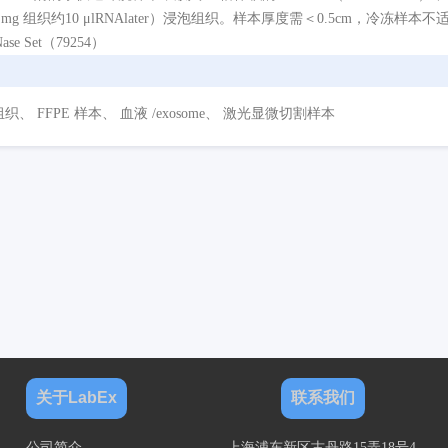
 mg 组织约10 μlRNAlater）浸泡组织。样本厚度需＜0.5cm，冷冻样
ase Set（79254）
、 FFPE 样本、 血液 /exosome、 激光显微切割样本
关于LabEx
联系我们
公司简介
上海浦东新区古丹路15弄18号4