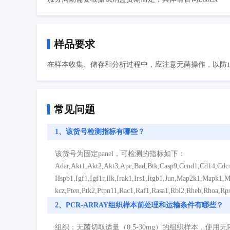
样品要求
在样本收集、储存和分析过程中，应注意无菌操作，以防止
常见问题
1、该货号检测指标有哪些？
该货号为固定panel，可检测的指标如下：
Adar,Akt1,Akt2,Akt3,Apc,Bad,Btk,Casp9,Ccnd1,Cd14,Cdc4
Hspb1,Igf1,Igf1r,Ilk,Irak1,Irs1,Itgb1,Jun,Map2k1,Mapk
kcz,Pten,Ptk2,Ptpn11,Rac1,Raf1,Rasa1,Rbl2,Rheb,Rhoa,Rps
2、PCR-ARRAY组织样本前处理和运输条件有哪些？
组织：无菌切取适量（0.5-30mg）的组织样本，使用无RNas