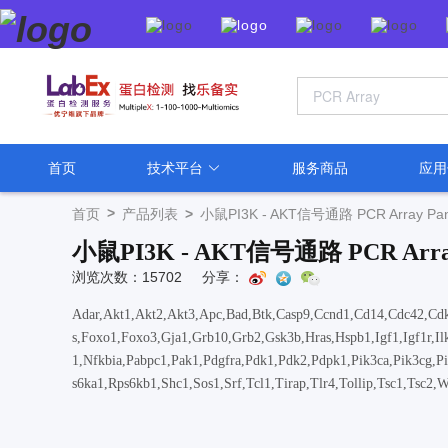
首页
技术平台
服务商品
应
>
首页
产品列表
>
小鼠PI3K - AKT信号通路 PCR Array 
小鼠PI3K - AKT信号通路 PCR Arr
浏览次数：15702
分享：
Adar,Akt1,Akt2,Akt3,Apc,Bad,Btk,Casp9,Ccnd1,Cd14,Cdc42,Cdkn
s,Foxo1,Foxo3,Gja1,Grb10,Grb2,Gsk3b,Hras,Hspb1,Igf1,Igf1r,
1,Nfkbia,Pabpc1,Pak1,Pdgfra,Pdk1,Pdk2,Pdpk1,Pik3ca,Pik3cg,Pi
s6ka1,Rps6kb1,Shc1,Sos1,Srf,Tcl1,Tirap,Tlr4,Tollip,Tsc1,Tsc2,