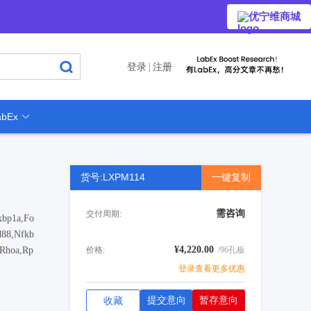
优宁维商城
登录
注册
bEx
货号:LXPM114
一键复制
需咨询
交付周期:
kbp1a,Fo
d88,Nfkb
¥4,220.00
,Rhoa,Rp
价格:
/96孔板
登录查看更多优惠
提交意向
暂存意向
收藏