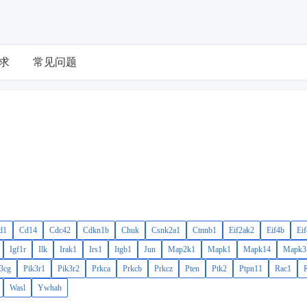
求
常见问题
d1
Cd14
Cdc42
Cdkn1b
Chuk
Csnk2a1
Ctnnb1
Eif2ak2
Eif4b
Eif
Igf1r
Ilk
Irak1
Irs1
Itgb1
Jun
Map2k1
Mapk1
Mapk14
Mapk3
3cg
Pik3r1
Pik3r2
Prkca
Prkcb
Prkcz
Pten
Ptk2
Ptpn11
Rac1
Wasl
Ywhah