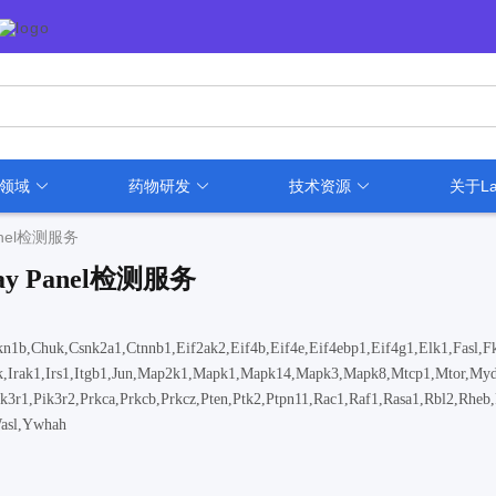
用领域
药物研发
技术资源
关于La
Panel检测服务
ay Panel检测服务
1b,Chuk,Csnk2a1,Ctnnb1,Eif2ak2,Eif4b,Eif4e,Eif4ebp1,Eif4g1,Elk1,Fasl,F
Ilk,Irak1,Irs1,Itgb1,Jun,Map2k1,Mapk1,Mapk14,Mapk3,Mapk8,Mtcp1,Mtor,My
k3r1,Pik3r2,Prkca,Prkcb,Prkcz,Pten,Ptk2,Ptpn11,Rac1,Raf1,Rasa1,Rbl2,Rheb
Wasl,Ywhah