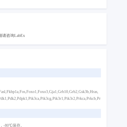
咨询LabEx
Fasl,Fkbp1a,Fos,Foxo1,Foxo3,Gja1,Grb10,Grb2,Gsk3b,Hras,
dk1,Pdk2,Pdpk1,Pik3ca,Pik3cg,Pik3r1,Pik3r2,Prkca,Prkcb,Pr
中，-80℃保存。