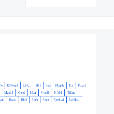
4e
Eif4ebp1
Eif4g1
Elk1
Fasl
Fkbp1a
Fos
Foxo1
Mapk8
Mtcp1
Mtor
Myd88
Nfkb1
Nfkbia
Raf1
Rasa1
Rbl2
Rheb
Rhoa
Rps6ka1
Rps6kb1