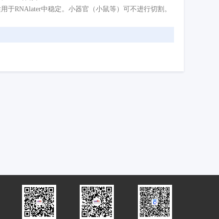
本不适用于RNAlater中稳定。小器官（小鼠等）可不进行切割。