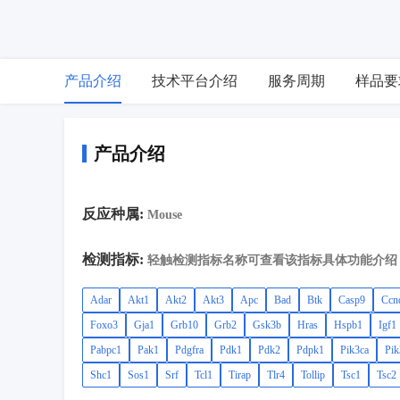
产品介绍
技术平台介绍
服务周期
样品要
产品介绍
反应种属:
Mouse
检测指标:
轻触检测指标名称可查看该指标具体功能介绍
Adar
Akt1
Akt2
Akt3
Apc
Bad
Btk
Casp9
Ccn
Foxo3
Gja1
Grb10
Grb2
Gsk3b
Hras
Hspb1
Igf1
Pabpc1
Pak1
Pdgfra
Pdk1
Pdk2
Pdpk1
Pik3ca
Pik
Shc1
Sos1
Srf
Tcl1
Tirap
Tlr4
Tollip
Tsc1
Tsc2