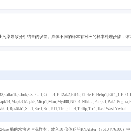
污染导致分析结果的误差。具体不同的样本有对应的样本处理步骤，详细请
2,Cdkn1b,Chuk,Csnk2a1,Ctnnb1,Eif2ak2,Eif4b,Eif4e,Eif4ebp1,Eif4g1,Elk1,
1,Mapk14,Mapk3,Mapk8,Mtcp1,Mtor,Myd88,Nfkb1,Nfkbia,Pabpc1,Pak1,Pdgfra,P
6ka1,Rps6kb1,Shc1,Sos1,Srf,Tcl1,Tirap,Tlr4,Tollip,Tsc1,Tsc2,Wasl,Ywhah
e 酶的水快速冲洗样本，放入10 倍体积的RNAlater（76104/76106）