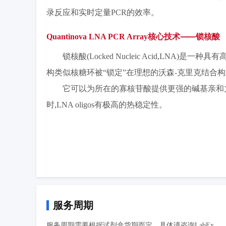
录反应和实时定量PCR的效率。
Quantinova LNA PCR Array核心技术⸺锁核酸
锁核酸(Locked Nucleic Acid,LNA)是
构类似核糖环被“锁定”在理想的沃森-克里克结合
它可以为所在的寡核苷酸提供更强的碱基亲和力,
时,LNA oligos有极高的热稳定性。
服务周期
服务周期需要根据试剂盒货期而定，具体请咨询LabEx