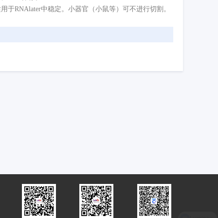
本不适用于RNAlater中稳定。小器官（小鼠等）可不进行切割。