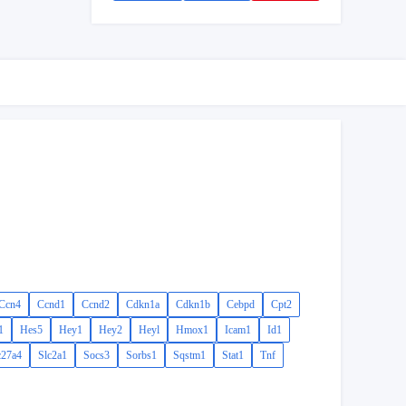
Ccn4
Ccnd1
Ccnd2
Cdkn1a
Cdkn1b
Cebpd
Cpt2
1
Hes5
Hey1
Hey2
Heyl
Hmox1
Icam1
Id1
c27a4
Slc2a1
Socs3
Sorbs1
Sqstm1
Stat1
Tnf