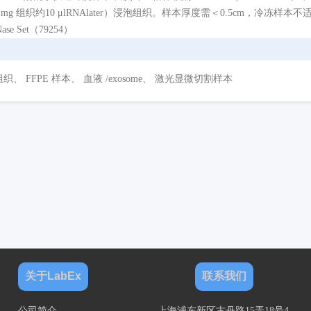
 mg 组织约10 μlRNAlater）浸泡组织。样本厚度需＜0.5cm，冷冻样
ase Set（79254）
、 FFPE 样本、 血液 /exosome、 激光显微切割样本
关于LabEx
联系我们
公司简介
上海浦东新区古丹路15弄18号4