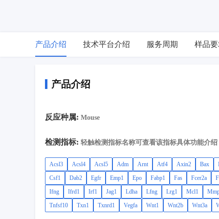
产品介绍
技术平台介绍
服务周期
样品要
产品介绍
反应种属:
Mouse
检测指标:
轻触检测指标名称可查看该指标具体功能介绍
Acsl3
Acsl4
Acsl5
Adm
Arnt
Atf4
Axin2
Bax
Csf1
Dab2
Egfr
Emp1
Epo
Fabp1
Fas
Fcer2a
F
Ifng
Ifrd1
Irf1
Jag1
Ldha
Lfng
Lrg1
Mcl1
Mmp
Tnfsf10
Txn1
Txnrd1
Vegfa
Wnt1
Wnt2b
Wnt3a