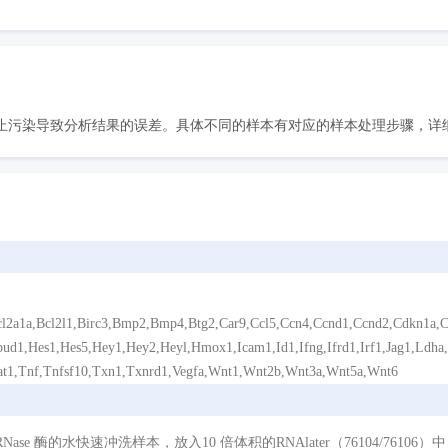
污染导致分析结果的误差。具体不同的样本有对应的样本处理步骤，详细请
cl2a1a,Bcl2l1,Birc3,Bmp2,Bmp4,Btg2,Car9,Ccl5,Ccn4,Ccnd1,Ccnd2,Cdkn1a,
pud1,Hes1,Hes5,Hey1,Hey2,Heyl,Hmox1,Icam1,Id1,Ifng,Ifrd1,Irf1,Jag1,Ld
Stat1,Tnf,Tnfsf10,Txn1,Txnrd1,Vegfa,Wnt1,Wnt2b,Wnt3a,Wnt5a,Wnt6
e 酶的水快速冲洗样本，放入10 倍体积的RNAlater（76104/76106）