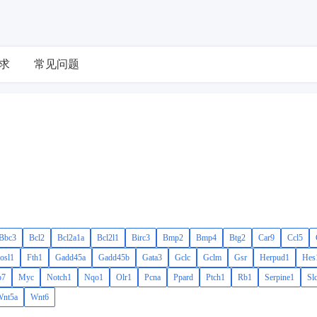
求
常见问题
Bbc3
Bcl2
Bcl2a1a
Bcl2l1
Birc3
Bmp2
Bmp4
Btg2
Car9
Ccl5
osl1
Fth1
Gadd45a
Gadd45b
Gata3
Gclc
Gclm
Gsr
Herpud1
Hes
7
Myc
Notch1
Nqo1
Olr1
Pcna
Ppard
Ptch1
Rb1
Serpine1
Sl
Wnt5a
Wnt6