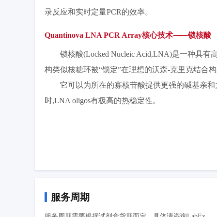
录反应和实时定量PCR的效率。
Quantinova LNA PCR Array核心技术⸺锁核酸
锁核酸(Locked Nucleic Acid,LNA)是
构类似核糖环被“锁定”在理想的沃森-克里克结合
它可以为所在的寡核苷酸提供更强的碱基亲和力,
时,LNA oligos有极高的热稳定性。
服务周期
服务周期需要根据试剂盒货期而定，具体请咨询LabEx