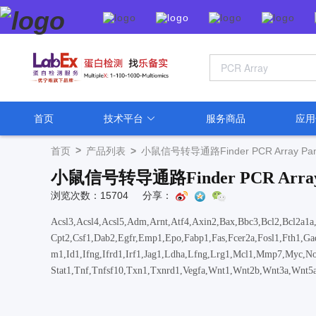
首页
技术平台
服务商品
应
>
首页
产品列表
>
小鼠信号转导通路Finder PCR Array P
小鼠信号转导通路Finder PCR Arra
浏览次数：15704
分享：
Acsl3,Acsl4,Acsl5,Adm,Arnt,Atf4,Axin2,Bax,Bbc3,Bcl2,Bcl2a1
Cpt2,Csf1,Dab2,Egfr,Emp1,Epo,Fabp1,Fas,Fcer2a,Fosl1,Fth1,G
m1,Id1,Ifng,Ifrd1,Irf1,Jag1,Ldha,Lfng,Lrg1,Mcl1,Mmp7,Myc,No
Stat1,Tnf,Tnfsf10,Txn1,Txnrd1,Vegfa,Wnt1,Wnt2b,Wnt3a,Wnt5