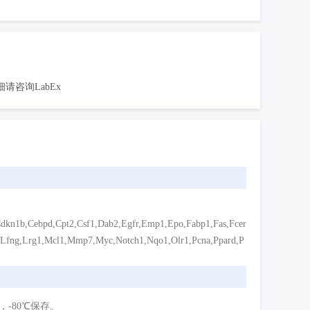
咨询LabEx
Cdkn1b,Cebpd,Cpt2,Csf1,Dab2,Egfr,Emp1,Epo,Fabp1,Fas,Fcer
ha,Lfng,Lrg1,Mcl1,Mmp7,Myc,Notch1,Nqo1,Olr1,Pcna,Ppard,P
中，-80℃保存。