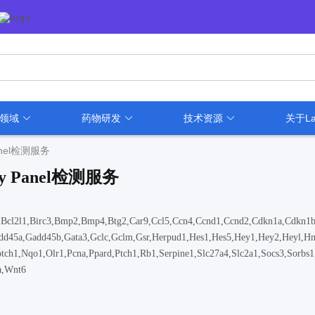
用领域
药物研发
技术资源
关于La
anel检测服务
y Panel检测服务
a,Bcl2l1,Birc3,Bmp2,Bmp4,Btg2,Car9,Ccl5,Ccn4,Ccnd1,Ccnd2,Cdkn1a,Cdkn1b
add45a,Gadd45b,Gata3,Gclc,Gclm,Gsr,Herpud1,Hes1,Hes5,Hey1,Hey2,Heyl,H
tch1,Nqo1,Olr1,Pcna,Ppard,Ptch1,Rb1,Serpine1,Slc27a4,Slc2a1,Socs3,Sorbs1
a,Wnt6