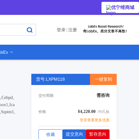
优宁维商城
登录
注册
bEx
货号:LXPM118
一键复制
需咨询
交付周期:
,Cebpd,
mox1,Ica
¥4,220.00
,Sqstm1,
价格:
/96孔板
登录查看更多优惠
提交意向
暂存意向
收藏