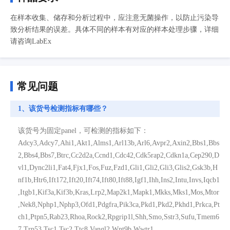
在样本收集、储存和分析过程中，应注意无菌操作，以防止污染导
致分析结果的误差。具体不同的样本有对应的样本处理步骤，详细
请咨询LabEx
常见问题
1、该货号检测指标有哪些？
该货号为固定panel，可检测的指标如下：
Adcy3,Adcy7,Ahi1,Akt1,Alms1,Arl13b,Arl6,Avpr2,Axin2,Bbs1,Bbs
2,Bbs4,Bbs7,Btrc,Cc2d2a,Ccnd1,Cdc42,Cdk5rap2,Cdkn1a,Cep290,D
vl1,Dync2li1,Fat4,Fjx1,Fos,Fuz,Fzd1,Gli1,Gli2,Gli3,Glis2,Gsk3b,H
nf1b,Htr6,Ift172,Ift20,Ift74,Ift80,Ift88,Igf1,Ihh,Ins2,Intu,Invs,Iqcb1
,Itgb1,Kif3a,Kif3b,Kras,Lrp2,Map2k1,Mapk1,Mkks,Mks1,Mos,Mtor
,Nek8,Nphp1,Nphp3,Ofd1,Pdgfra,Pik3ca,Pkd1,Pkd2,Pkhd1,Prkca,Pt
ch1,Ptpn5,Rab23,Rhoa,Rock2,Rpgrip1l,Shh,Smo,Sstr3,Sufu,Tmem6
7,Trp53,Tsc1,Tsc2,Ttc8,Vangl2,Wnt9b,Wwtr1