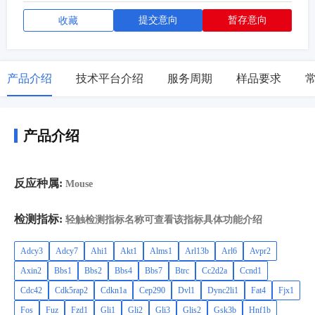
提交意向
暂存意向
收藏
产品介绍
技术平台介绍
服务周期
样品要求
产品介绍
反应种属:
Mouse
检测指标:
轻触检测指标名称可查看该指标具体功能介绍
Adcy3
Adcy7
Ahi1
Akt1
Alms1
Arl13b
Arl6
Avpr2
Axin2
Bbs1
Bbs2
Bbs4
Bbs7
Btrc
Cc2d2a
Ccnd1
Cdc42
Cdk5rap2
Cdkn1a
Cep290
Dvl1
Dync2li1
Fat4
Fjx1
Fos
Fuz
Fzd1
Gli1
Gli2
Gli3
Glis2
Gsk3b
Hnf1b