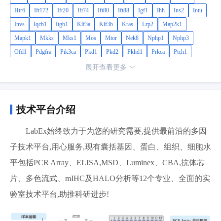
Htr6
Ift172
Ift20
Ift74
Ift80
Ift88
Igf1
Ihh
Ins2
Intu
Invs
Iqcb1
Itgb1
Kif3a
Kif3b
Kras
Lrp2
Map2k1
Mapk1
Mkks
Mks1
Mos
Mtor
Nek8
Nphp1
Nphp3
Ofd1
Pdgfra
Pik3ca
Pkd1
Pkd2
Pkhd1
Prkca
Ptch1
Ptpn5
Rab23
Rhoa
Rock2
Rpgrip1l
Shh
Smo
Sstr3
Sufu
展开查看更多
Tmem67
Trp53
Tsc1
Tsc2
Ttc8
Vangl2
Wnt9b
Wwtr1
技术平台介绍
LabEx始终致力于为您的研究需要,提供最前沿的多因
子技术平台,用心服务,现有囊括基因、蛋白、组织、细胞水
平包括PCR Array、ELISA,MSD、Luminex、CBA,抗体芯
片、多色流式、mIHC及HALO分析等12个专业、全面的实
验室技术平台,助推科研进步!