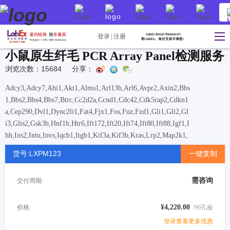
登录
注册
小鼠原生纤毛 PCR Array Panel检测服务
浏览次数：15684
分享：
Adcy3,Adcy7,Ahi1,Akt1,Alms1,Arl13b,Arl6,Avpr2,Axin2,Bbs
1,Bbs2,Bbs4,Bbs7,Btrc,Cc2d2a,Ccnd1,Cdc42,Cdk5rap2,Cdkn1
a,Cep290,Dvl1,Dync2li1,Fat4,Fjx1,Fos,Fuz,Fzd1,Gli1,Gli2,Gl
i3,Glis2,Gsk3b,Hnf1b,Htr6,Ift172,Ift20,Ift74,Ift80,Ift88,Igf1,I
hh,Ins2,Intu,Invs,Iqcb1,Itgb1,Kif3a,Kif3b,Kras,Lrp2,Map2k1,
Mapk1,Mkks,Mks1,Mos,Mtor,Nek8,Nphp1,Nphp3,Ofd1,Pdgfr
货号:LXPM123
一键复制
a,Pik3ca,Pkd1,Pkd2,Pkhd1,Prkca,Ptch1,Ptpn5,Rab23,Rhoa,Ro
ck2,Rpgrip1l,Shh,Smo,Sstr3,Sufu,Tmem67,Trp53,Tsc1,Tsc2,
需咨询
交付周期:
Ttc8,Vangl2,Wnt9b,Wwtr1
¥4,220.00
价格:
/96孔板
登录查看更多优惠