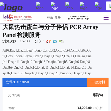
登录
注册
大鼠热击蛋白与分子伴侣 PCR Array
Panel检测服务
浏览次数：15703
分享：
Atf6,Bag1,Bag3,Bag4,Bag5,Ccs,Cct2,Cct3,Cct4,Cct5,Cct6a,Cc
t7,Cct8,Coq8a,Cryaa,Cryab,Dnaja1,Dnaja2,Dnaja3,Dnaja4,Dna
jb1,Dnajb11,Dnajb12,Dnajb13,Dnajb4,Dnajb5,Dnajb6,Dnajb8,
Dnajb9,Dnajc1,Dnajc10,Dnajc11,Dnajc13,Dnajc14,Dnajc15,Dn
ajc16,Dnajc17,Dnajc18,Dnajc2,Dnajc21,Dnajc22,Dnajc3,Dnajc
4,Dnajc5,Dnajc5b,Dnajc5g,Dnajc6,Dnajc7,Dnajc8,Dnajc9,Hsf1
货号:LXPR050
一键复制
,Hsf2,Hsf4,Hsp90aa1,Hsp90ab1,Hsp90b1,Hspa12a,Hspa12b,Hs
pa13,Hspa14,Hspa1a,Hspa1l,Hspa2,Hspa4,Hspa4l,Hspa5,Hspa9
需咨询
交付周期:
,Hspb1,Hspb2,Hspb3,Hspb6,Hspb7,Hspb8,Hspb9,Hspd1,Hspe1
,Hsph1,Pfdn1,Pfdn5,Pfdn6,Serpinh1,Sil1,Tcp1,Tor1a
¥4,220.00
价格:
/96孔板