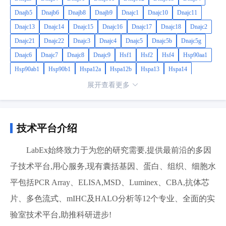
Dnajb5
Dnajb6
Dnajb8
Dnajb9
Dnajc1
Dnajc10
Dnajc11
Dnajc13
Dnajc14
Dnajc15
Dnajc16
Dnajc17
Dnajc18
Dnajc2
Dnajc21
Dnajc22
Dnajc3
Dnajc4
Dnajc5
Dnajc5b
Dnajc5g
Dnajc6
Dnajc7
Dnajc8
Dnajc9
Hsf1
Hsf2
Hsf4
Hsp90aa1
Hsp90ab1
Hsp90b1
Hspa12a
Hspa12b
Hspa13
Hspa14
Hspa1a
Hspa1l
Hspa2
Hspa4
Hspa4l
Hspa5
Hspa9
Hspb1
展开查看更多
Hspb2
Hspb3
Hspb6
Hspb7
Hspb8
Hspb9
Hspd1
Hspe1
Hsph1
Pfdn1
Pfdn5
Pfdn6
Serpinh1
Sil1
Tcp1
Tor1a
技术平台介绍
LabEx始终致力于为您的研究需要,提供最前沿的多因
子技术平台,用心服务,现有囊括基因、蛋白、组织、细胞水
平包括PCR Array、ELISA,MSD、Luminex、CBA,抗体芯
片、多色流式、mIHC及HALO分析等12个专业、全面的实
验室技术平台,助推科研进步!