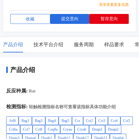
登录查看更多优惠
提交意向
暂存意向
收藏
产品介绍
技术平台介绍
服务周期
样品要求
产品介绍
反应种属:
Rat
检测指标:
轻触检测指标名称可查看该指标具体功能介绍
Atf6
Bag1
Bag3
Bag4
Bag5
Ccs
Cct2
Cct3
Cct4
Cct5
Cct6a
Cct7
Cct8
Coq8a
Cryaa
Cryab
Dnaja1
Dnaja2
Dnaja3
Dnaja4
Dnajb1
Dnajb11
Dnajb12
Dnajb13
Dnajb4