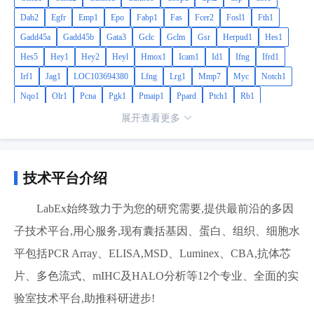
Dab2
Egfr
Emp1
Epo
Fabp1
Fas
Fcer2
Fosl1
Fth1
Gadd45a
Gadd45b
Gata3
Gclc
Gclm
Gsr
Herpud1
Hes1
Hes5
Hey1
Hey2
Heyl
Hmox1
Icam1
Id1
Ifng
Ifrd1
Irf1
Jag1
LOC103694380
Lfng
Lrg1
Mmp7
Myc
Notch1
Nqo1
Olr1
Pcna
Pgk1
Pmaip1
Ppard
Ptch1
Rb1
Serpine1
Slc27a4
Slc2a1
Socs3
Sorbs1
Sqstm1
Stat1
展开查看更多
Tnfsf10
Txn1
Txnrd1
Vegfa
Wnt1
Wnt2b
Wnt3a
Wnt5a
Wnt6
技术平台介绍
LabEx始终致力于为您的研究需要,提供最前沿的多因
子技术平台,用心服务,现有囊括基因、蛋白、组织、细胞水
平包括PCR Array、ELISA,MSD、Luminex、CBA,抗体芯
片、多色流式、mIHC及HALO分析等12个专业、全面的实
验室技术平台,助推科研进步!