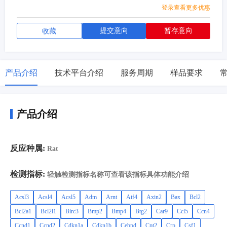
登录查看更多优惠
提交意向
暂存意向
收藏
产品介绍
技术平台介绍
服务周期
样品要求
产品介绍
反应种属:
Rat
检测指标:
轻触检测指标名称可查看该指标具体功能介绍
Acsl3
Acsl4
Acsl5
Adm
Arnt
Atf4
Axin2
Bax
Bcl2
Bcl2a1
Bcl2l1
Birc3
Bmp2
Bmp4
Btg2
Car9
Ccl5
Ccn4
Ccnd1
Ccnd2
Cdkn1a
Cdkn1b
Cebpd
Cpt2
Crp
Csf1