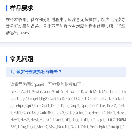
样品要求
在样本收集、储存和分析过程中，应注意无菌操作，以防止污染导
致分析结果的误差。具体不同的样本有对应的样本处理步骤，详细
请咨询LabEx
常见问题
1、该货号检测指标有哪些？
该货号为固定panel，可检测的指标如下：
Acsl3,Acsl4,Acsl5,Adm,Arnt,Atf4,Axin2,Bax,Bcl2,Bcl2a1,Bcl2l1,Bi
rc3,Bmp2,Bmp4,Btg2,Car9,Ccl5,Ccn4,Ccnd1,Ccnd2,Cdkn1a,Cdkn1
b,Cebpd,Cpt2,Crp,Csf1,Dab2,Egfr,Emp1,Epo,Fabp1,Fas,Fcer2,Fosl
1,Fth1,Gadd45a,Gadd45b,Gata3,Gclc,Gclm,Gsr,Herpud1,Hes1,Hes5,
Hey1,Hey2,Heyl,Hmox1,Icam1,Id1,Ifng,Ifrd1,Irf1,Jag1,LOC103694
380,Lfng,Lrg1,Mmp7,Myc,Notch1,Nqo1,Olr1,Pcna,Pgk1,Pmaip1,P