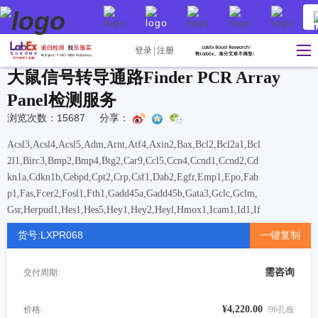
登录
注册
大鼠信号转导通路Finder PCR Array
Panel检测服务
浏览次数：15687
分享：
Acsl3,Acsl4,Acsl5,Adm,Arnt,Atf4,Axin2,Bax,Bcl2,Bcl2a1,Bcl
2l1,Birc3,Bmp2,Bmp4,Btg2,Car9,Ccl5,Ccn4,Ccnd1,Ccnd2,Cd
kn1a,Cdkn1b,Cebpd,Cpt2,Crp,Csf1,Dab2,Egfr,Emp1,Epo,Fab
p1,Fas,Fcer2,Fosl1,Fth1,Gadd45a,Gadd45b,Gata3,Gclc,Gclm,
Gsr,Herpud1,Hes1,Hes5,Hey1,Hey2,Heyl,Hmox1,Icam1,Id1,If
ng,Ifrd1,Irf1,Jag1,LOC103694380,Lfng,Lrg1,Mmp7,Myc,Not
货号:LXPR068
一键复制
ch1,Nqo1,Olr1,Pcna,Pgk1,Pmaip1,Ppard,Ptch1,Rb1,Serpine1,
Slc27a4,Slc2a1,Socs3,Sorbs1,Sqstm1,Stat1,Tnfsf10,Txn1,Txn
需咨询
交付周期:
rd1,Vegfa,Wnt1,Wnt2b,Wnt3a,Wnt5a,Wnt6
¥4,220.00
价格:
/96孔板