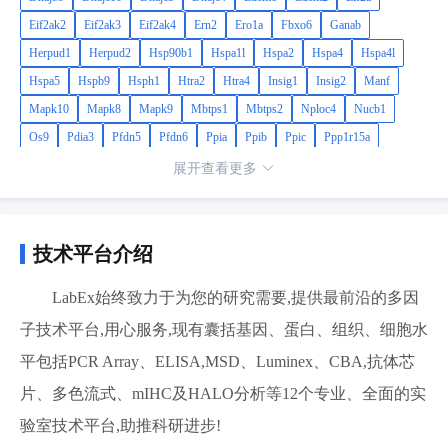
Eif2ak2
Eif2ak3
Eif2ak4
Ern2
Ero1a
Fbxo6
Ganab
Herpud1
Herpud2
Hsp90b1
Hspa1l
Hspa2
Hspa4
Hspa4l
Hspa5
Hspb9
Hsph1
Htra2
Htra4
Insig1
Insig2
Manf
Mapk10
Mapk8
Mapk9
Mbtps1
Mbtps2
Nploc4
Nucb1
Os9
Pdia3
Pfdn5
Pfdn6
Ppia
Ppib
Ppic
Ppp1r15a
Ppp1r15b
Prkcsh
Rnf139
Rpn1
Scap
Sec62
Sec63
Sel1l
展开查看更多
Selenos
Serp1
Sil1
Srebf1
Srebf2
Syvn1
Tcp1
Tor1a
Ube2g2
Ube2j2
Ubxn4
Ufd1
Uggt1
Usp14
Vcp
Xbp1
技术平台介绍
LabEx始终致力于为您的研究需要,提供最前沿的多因
子技术平台,用心服务,现有囊括基因、蛋白、组织、细胞水
平包括PCR Array、ELISA,MSD、Luminex、CBA,抗体芯
片、多色流式、mIHC及HALO分析等12个专业、全面的实
验室技术平台,助推科研进步!