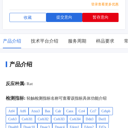
登录查看更多优惠
提交意向
暂存意向
收藏
产品介绍
技术平台介绍
服务周期
样品要求
产品介绍
反应种属:
Rat
检测指标:
轻触检测指标名称可查看该指标具体功能介绍
Atf4
Atf6
Atxn3
Bax
Calr
Canx
Cct4
Cct7
Cebpb
Creb3
Creb3l1
Creb3l2
Creb3l3
Creb3l4
Ddit3
Derl1
Dnajb9
Dnajc10
Dnajc3
Dnajc4
Edem1
Edem2
Eif2a