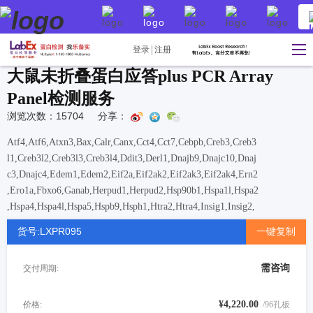
登录
注册
大鼠未折叠蛋白应答plus PCR Array
Panel检测服务
浏览次数：15704
分享：
Atf4,Atf6,Atxn3,Bax,Calr,Canx,Cct4,Cct7,Cebpb,Creb3,Creb3
l1,Creb3l2,Creb3l3,Creb3l4,Ddit3,Derl1,Dnajb9,Dnajc10,Dnaj
c3,Dnajc4,Edem1,Edem2,Eif2a,Eif2ak2,Eif2ak3,Eif2ak4,Ern2
,Ero1a,Fbxo6,Ganab,Herpud1,Herpud2,Hsp90b1,Hspa1l,Hspa2
,Hspa4,Hspa4l,Hspa5,Hspb9,Hsph1,Htra2,Htra4,Insig1,Insig2,
Manf,Mapk10,Mapk8,Mapk9,Mbtps1,Mbtps2,Nploc4,Nucb1,O
货号:LXPR095
一键复制
s9,Pdia3,Pfdn5,Pfdn6,Ppia,Ppib,Ppic,Ppp1r15a,Ppp1r15b,Prkc
sh,Rnf139,Rpn1,Scap,Sec62,Sec63,Sel1l,Selenos,Serp1,Sil1,Sr
需咨询
交付周期:
ebf1,Srebf2,Syvn1,Tcp1,Tor1a,Ube2g2,Ube2j2,Ubxn4,Ufd1,U
ggt1,Usp14,Vcp,Xbp1
¥4,220.00
价格:
/96孔板