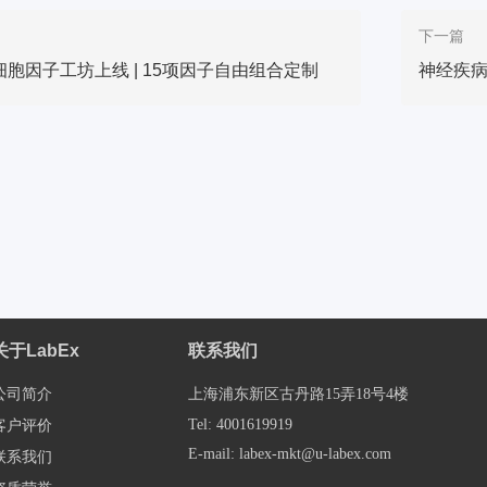
下一篇
ks细胞因子工坊上线 | 15项因子自由组合定制
神经疾
关于LabEx
联系我们
公司简介
上海浦东新区古丹路15弄18号4楼
Tel: 4001619919
客户评价
E-mail: labex-mkt@u-labex.com
联系我们