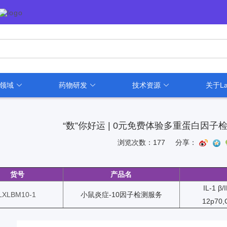
用领域
药物研发
技术资源
关于La
“数”你好运 | 0元免费体验多重蛋白因子
浏览次数：177
分享：
货号
产品名
IL-1 β
LXLBM10-1
小鼠炎症-10因子检测服务
12p70,