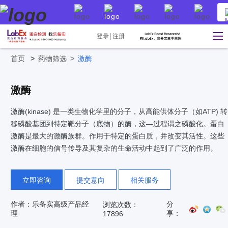
登录
注册
首页
>
药物筛选
>
激酶
激酶
激酶(kinase) 是一类生物化学里的分子，从高能供体分子（如ATP) 转
移磷酸基团到特定靶分子（底物）的酶，这—过程谓之磷酸化。蛋白
激酶是最大的激酶族群。作用于特定的蛋白质，并改变其活性。这些
激酶在细胞的信号传导及其复杂的生命活动中起到了广泛的作用。
立即咨询
提交意向
相关服务
作者：乐备实高级产品经
分
浏览次数：
理
享：
17896