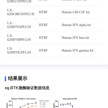
62HGCSFPEG/H
LX-
HTRF
Human GM-CSF kit
62HGMCSFPEG/H
LX-
HTRF
Human IFN alpha kit
62HIFNAPEG/H
LX-
HTRF
Human IFN beta kit
62HIFNBPEG/H
LX-
HTRF
Human IFN gamma kit
62HIFNGPEG/H
结果展示
eg.BTK激酶验证数据信息