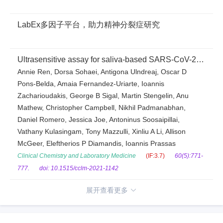
LabEx多因子平台，助力精神分裂症研究
Ultrasensitive assay for saliva-based SARS-CoV-2
antigen detection
Annie Ren, Dorsa Sohaei, Antigona Ulndreaj, Oscar D
Pons-Belda, Amaia Fernandez-Uriarte, Ioannis
Zacharioudakis, George B Sigal, Martin Stengelin, Anu
Mathew, Christopher Campbell, Nikhil Padmanabhan,
Daniel Romero, Jessica Joe, Antoninus Soosaipillai,
Vathany Kulasingam, Tony Mazzulli, Xinliu A Li, Allison
McGeer, Eleftherios P Diamandis, Ioannis Prassas
Clinical Chemistry and Laboratory Medicine
(IF:3.7)
60(5):771-
777.
doi: 10.1515/cclm-2021-1142
展开查看更多