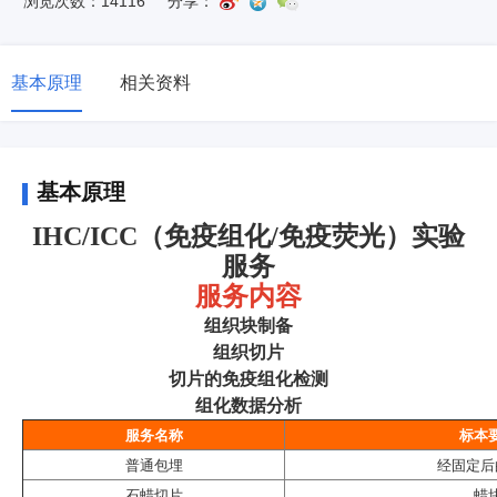
浏览次数：14116
分享：
基本原理
相关资料
基本原理
IHC/ICC（免疫组化/免疫荧光）实验
服务
服务内容
组织块制备
组织切片
切片的免疫组化检测
组化数据分析
服务名称
标本
普通包埋
经固定后
石蜡切片
蜡