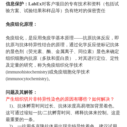
信息保护：LabEx
对客户项目的专有技术和资料（包括试
验方案、试验结果和
样品等）负有绝对的保密责任
免疫组化原理：
免疫组化，是应用免疫学基本原理——抗原抗体反应，即
抗原与抗体特异性结合的原理，通过化学反应使标记抗体
的显色剂（荧光素、酶、金属离子、同位素）显色来确定
组织细胞内抗原（多肽和蛋白质），对其进行定位、定性
及定量的研究，称为免疫组织化学技术
(immunohistochemistry)或免疫细胞化学技术
(immunocytochemistry)。
问题及其解答：
产生组织切片非特异性染色的原因有哪些？如何解决？
1)、抗体孵育时间过长、抗体浓度高易增加背景着色。
这可通过缩短一抗/二抗孵育时间、稀释抗体来控制。这是
最重要的一条。
2)、一抗用多克隆抗体易出现非特异性着色，建议试用