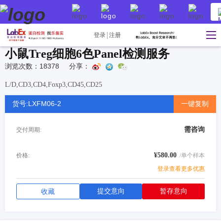
登录
注册
小鼠Treg细胞6色Panel检测服务
浏览次数：18378
分享：
L/D,CD3,CD4,Foxp3,CD45,CD25
货号:LXFM06-2
一键复制
需咨询
交付周期:
¥580.00
价格:
/单个样本
登录查看更多优惠
提交意向
暂存意向
收藏