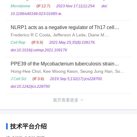
Meng, Yu-Lin Li, Yan-Lin Chen, Yi-Han Jiang, Wen-Zhen
Microbiome
(IF:12.7)
2023 Nov 17;11(1):254.
doi:
Lin, Bo-Yan Chen, Lin-Juan Du, Guo-Cai Tian, Yan
10.1186/s40168-023-01685-w.
Liu, Sheng-Zhong Duan, Ya-Qin Zhu
NLRP1 acts as a negative regulator of Th17 cell
programming in mice and humans with autoimmune
Frederico R C Costa, Jefferson A Leite, Diane M
diabetes
Rassi, Josiane F da Silva, Jefferson Elias-
Cell Rep
(IF:6.9)
2021 May 25;35(8):109176.
Oliveira, Jhefferson B Guimarães, Maria C Foss-
doi:10.1016/j.celrep.2021.109176
Freitas, Niels O S Câmara, Alessandra Pontillo, Rita C
PPE39 of the Mycobacterium tuberculosis strain
Tostes, João S Silva, Daniela Carlos
Beijing/K induces Th1-cell polarization through
Hong-Hee Choi, Kee Woong Kwon, Seung Jung Han, Soon
dendritic cell maturation
Myung Kang, Eunsol Choi, Ahreum Kim, Sang-Nae
J Cell Sci
(IF:3.6)
2019 Sep 5;132(17):jcs228700.
Cho, Sung Jae Shin
doi:10.1242/jcs.228700
展开查看更多
技术平台介绍