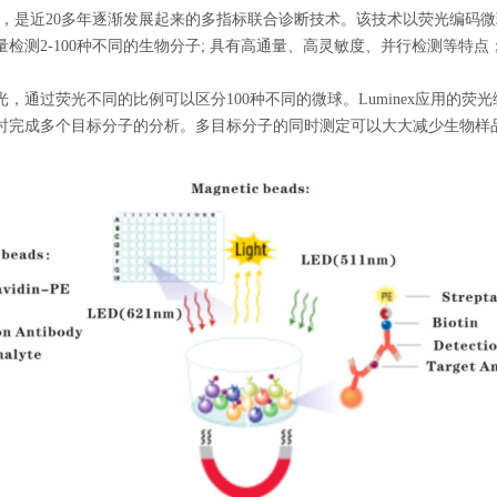
芯片等，是近20多年逐渐发展起来的多指标联合诊断技术。该技术以荧光编
检测2-100种不同的生物分子; 具有高通量、高灵敏度、并行检测等特
，通过荧光不同的比例可以区分100种不同的微球。Luminex应用的
时完成多个目标分子的分析。多目标分子的同时测定可以大大减少生物样