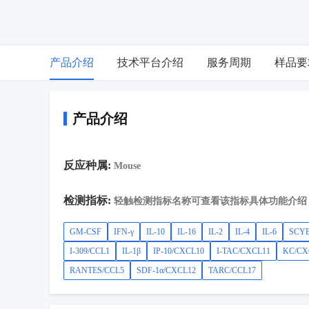
产品介绍
技术平台介绍
服务周期
样品要
产品介绍
反应种属:
Mouse
检测指标:
轻触检测指标名称可查看该指标具体功能介绍
GM-CSF
IFN-γ
IL-10
IL-16
IL-2
IL-4
IL-6
SCYB
I-309/CCL1
IL-1β
IP-10/CXCL10
I-TAC/CXCL11
KC/CX
RANTES/CCL5
SDF-1α/CXCL12
TARC/CCL17