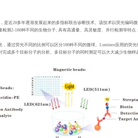
芯片等，是近20多年逐渐发展起来的多指标联合诊断技术。该技术以荧光编
检测2-100种不同的生物分子; 具有高通量、高灵敏度、并行检测等特
，通过荧光不同的比例可以区分100种不同的微球。Luminex应用的
时完成多个目标分子的分析。多目标分子的同时测定可以大大减少生物样