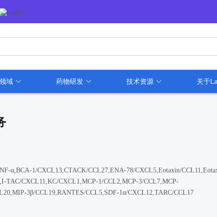
用领域
药物研发
技术资源
关于La
务
,TNF-α,BCA-1/CXCL13,CTACK/CCL27,ENA-78/CXCL5,Eotaxin/CCL11,Eotax
CL10,I-TAC/CXCL11,KC/CXCL1,MCP-1/CCL2,MCP-3/CCL7,MCP-
CL20,MIP-3β/CCL19,RANTES/CCL5,SDF-1α/CXCL12,TARC/CCL17