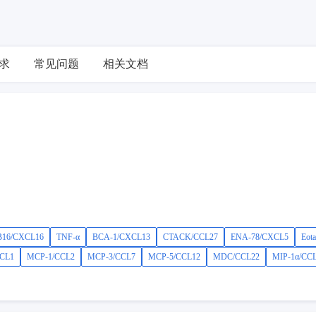
求
常见问题
相关文档
16/CXCL16
TNF-α
BCA-1/CXCL13
CTACK/CCL27
ENA-78/CXCL5
Eot
CL1
MCP-1/CCL2
MCP-3/CCL7
MCP-5/CCL12
MDC/CCL22
MIP-1α/CC