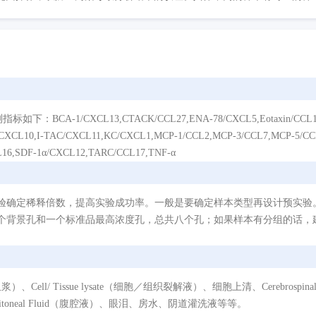
XCL13,CTACK/CCL27,ENA-78/CXCL5,Eotaxin/CCL11,Eotaxin-
IP-10/CXCL10,I-TAC/CXCL11,KC/CXCL1,MCP-1/CCL2,MCP-3/CCL7,MCP-5/
16,SDF-1α/CXCL12,TARC/CCL17,TNF-α
验确定稀释倍数，提高实验成功率。一般是要确定样本类型再设计预实验
个背景孔和一个标准品最高浓度孔，总共八个孔；如果样本有分组的话，建
/ Tissue lysate（细胞／组织裂解液）、细胞上清、Cerebrospinal Flui
eritoneal Fluid（腹腔液）、眼泪、房水、阴道灌洗液等等。