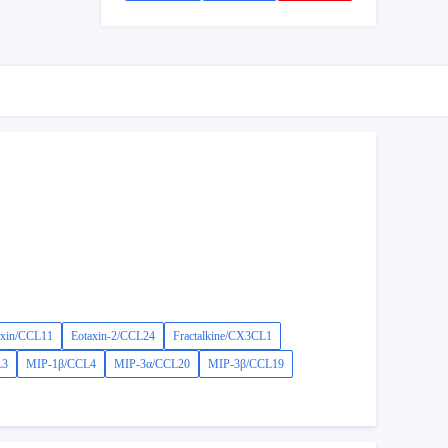
axin/CCL11
Eotaxin-2/CCL24
Fractalkine/CX3CL1
L3
MIP-1β/CCL4
MIP-3α/CCL20
MIP-3β/CCL19