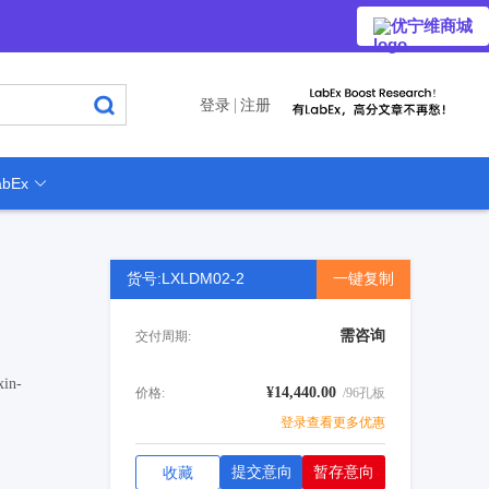
优宁维商城
登录
注册
bEx
货号:LXLDM02-2
一键复制
需咨询
交付周期:
in-
¥14,440.00
价格:
/96孔板
登录查看更多优惠
提交意向
暂存意向
收藏