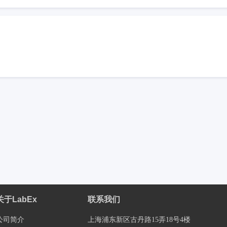
关于LabEx
联系我们
公司简介
上海浦东新区古丹路15弄18号4楼