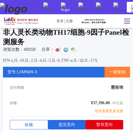
登录
注册
非人灵长类动物TH17细胞-9因子Panel检
测服务
浏览次数：40018
分享：
IFN-γ,IL-10,IL-2,IL-4,IL-5,IL-6,TNF-α,IL-1β,IL-17A
货号:LXMN09-3
一键复制
需咨询
交付周期:
¥37,396.00
价格:
/96孔板
登录查看更多优惠
提交意向
暂存意向
收藏