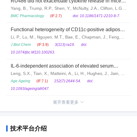
RU486 did not exacerbate cytokine release in mice
challenged with LPS nor in db/db mice
Yang, B., Trump, R.P., Shen, Y., McNulty, J.A., Clifton, L.G.,
Stimpson, S.A., Lin, P., Pahel, G.L.
BMC Pharmacology
(IF:2.7)
doi: 10.1186/1471-2210-8-7.
Functional heterogeneity of CD11c-positive adipose
tissue macrophages in diet-induced obese mice
Li, P., Lu, M., Nguyen, M.T., Bae, E., Chapman, J., Feng,
D., Hawkins, M., Pessin, J.E., Sears, D.D., Nguyen, A.K.,
J Biol Chem
(IF:3.9)
3(113):ra19.
doi:
Amidi, A., Watkins, S.M., Nguyen, U., Olefsky, J.M.
10.1074/jbc.M110.100263.
IL-6-independent association of elevated serum
neopterin levels with prevalent frailty in community-
Leng, S.X., Tian, X., Matteini, A., Li, H., Hughes, J., Jain, A.,
dwelling older adults
Walston, J.D., Fedarko, N.S.
Age Ageing
(IF:7.1)
152(7):2644-54.
doi:
10.1093/ageing/afr047.
展开查看更多
技术平台介绍