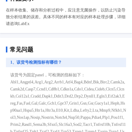
在样本收集、储存和分析过程中，应注意无菌操作，以防止污染导
致分析结果的误差。具体不同的样本有对应的样本处理步骤，详细
请咨询LabEx
常见问题
1、该货号检测指标有哪些？
该货号为固定panel，可检测的指标如下：
Abl1,Angptl4,Arg1,Arg2,Arrb1,Atf4,Bag4,Bdnf,Bik,Birc2,Camk2a,
Camk2d,Casp7,Ccnd1,Cd8b1,Cdkn1a,Cdo1,Cidea,Cideb,Clcn5,Clcn
kb,Col12a1,Cradd,Dapk1,Ddit3,Drd2,Drp2,Dynll1,Egln3,Eif2ak3,E
reg,Fas,Fasl,Gal,Galc,Gch1,Gpr37,Grin1,Gsn,Gsr,Gucy1a1,Heph,Hs
p90aa1,Hspa5,Htr1a,Htr3a,Il10,Kit,Ldha,Lefty2,Lta,Mmp9,Nfkb1,N
ol3,Nos1ap,Nosip,Nostrin,Notch4,Nup50,Pappa,Pdia4,Plp1,Pou1f1,
Prim2,Rasd1,Sema3b,Sfxn5,Slc16a3,Sod2,Tacr1,Tnfrsf10b,Tnfrsf11
b,Tnfrsf25,Tph1,Traf2,Traf4,Trp53,Trpm1,Trpm4,Txnip,Tyrp1,Us