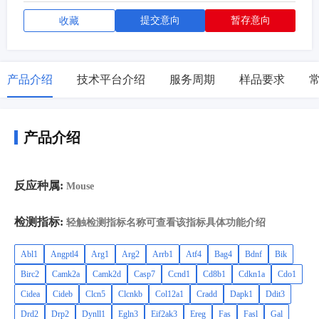
提交意向
暂存意向
收藏
产品介绍
技术平台介绍
服务周期
样品要求
产品介绍
反应种属:
Mouse
检测指标:
轻触检测指标名称可查看该指标具体功能介绍
Abl1
Angptl4
Arg1
Arg2
Arrb1
Atf4
Bag4
Bdnf
Bik
Birc2
Camk2a
Camk2d
Casp7
Ccnd1
Cd8b1
Cdkn1a
Cdo1
Cidea
Cideb
Clcn5
Clcnkb
Col12a1
Cradd
Dapk1
Ddit3
Drd2
Drp2
Dynll1
Egln3
Eif2ak3
Ereg
Fas
Fasl
Gal