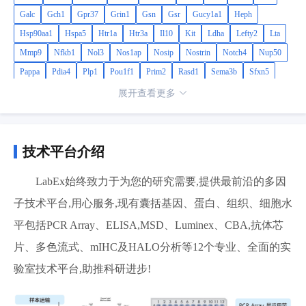
Galc
Gch1
Gpr37
Grin1
Gsn
Gsr
Gucy1a1
Heph
Hsp90aa1
Hspa5
Htr1a
Htr3a
Il10
Kit
Ldha
Lefty2
Lta
Mmp9
Nfkb1
Nol3
Nos1ap
Nosip
Nostrin
Notch4
Nup50
Pappa
Pdia4
Plp1
Pou1f1
Prim2
Rasd1
Sema3b
Sfxn5
Slc16a3
Sod2
Tacr1
Tnfrsf10b
Tnfrsf11b
Tnfrsf25
Tph1
展开查看更多
Traf2
Traf4
Trp53
Trpm1
Trpm4
Txnip
Tyrp1
Usp7
Xiap
Ywhae
技术平台介绍
LabEx始终致力于为您的研究需要,提供最前沿的多因
子技术平台,用心服务,现有囊括基因、蛋白、组织、细胞水
平包括PCR Array、ELISA,MSD、Luminex、CBA,抗体芯
片、多色流式、mIHC及HALO分析等12个专业、全面的实
验室技术平台,助推科研进步!