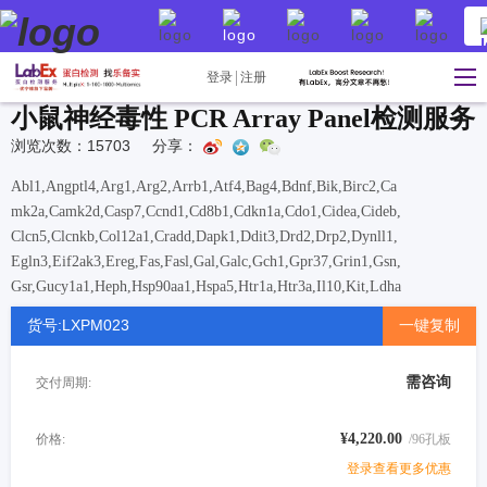
登录
注册
小鼠神经毒性 PCR Array Panel检测服务
浏览次数：15703
分享：
Abl1,Angptl4,Arg1,Arg2,Arrb1,Atf4,Bag4,Bdnf,Bik,Birc2,Ca
mk2a,Camk2d,Casp7,Ccnd1,Cd8b1,Cdkn1a,Cdo1,Cidea,Cideb,
Clcn5,Clcnkb,Col12a1,Cradd,Dapk1,Ddit3,Drd2,Drp2,Dynll1,
Egln3,Eif2ak3,Ereg,Fas,Fasl,Gal,Galc,Gch1,Gpr37,Grin1,Gsn,
Gsr,Gucy1a1,Heph,Hsp90aa1,Hspa5,Htr1a,Htr3a,Il10,Kit,Ldha
,Lefty2,Lta,Mmp9,Nfkb1,Nol3,Nos1ap,Nosip,Nostrin,Notch4,
货号:LXPM023
一键复制
Nup50,Pappa,Pdia4,Plp1,Pou1f1,Prim2,Rasd1,Sema3b,Sfxn5,
Slc16a3,Sod2,Tacr1,Tnfrsf10b,Tnfrsf11b,Tnfrsf25,Tph1,Traf2
需咨询
交付周期:
,Traf4,Trp53,Trpm1,Trpm4,Txnip,Tyrp1,Usp7,Xiap,Ywhae
¥4,220.00
价格:
/96孔板
登录查看更多优惠